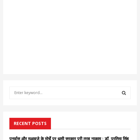
S
e
a
S
r
c
E
h
RECENT POSTS
f
A
o
पुनर्वास और मुआवजे के मोर्चे पर धामी सरकार पूरी तरह नाकाम : डॉ. प्रतिमा सिंह