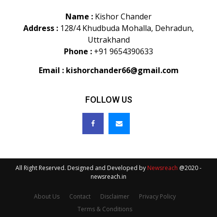
Name :
Kishor Chander
Address :
128/4 Khudbuda Mohalla, Dehradun,
Uttrakhand
Phone :
+91 9654390633
Email :
kishorchander66@gmail.com
FOLLOW US
All Right Reserved. Designed and Developed by
Newsreach
@2020 -
newsreach.in
About Us
Contact
Disclaimer
Privacy Policy
Terms & Conditions