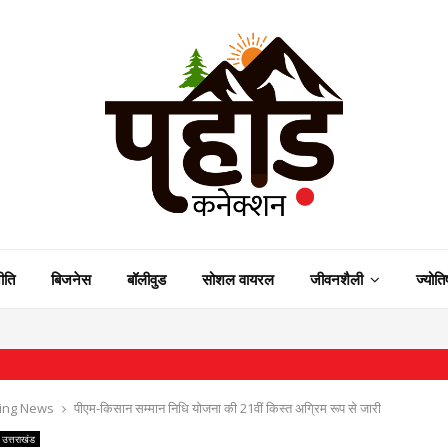
ीति
बिजनेस
बॉलीवुड
सोशल वायरल
जीवनशैली
ज्योति
⇝ राष
ing News
पीएम-किसान सम्मान निधि योजना की 21वीं किस्त अग्रिम रूप से जारी
उत्तराखंड