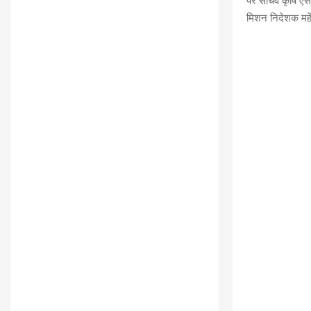
पर सचिव कृषि एसए
मिशन निदेशक महे