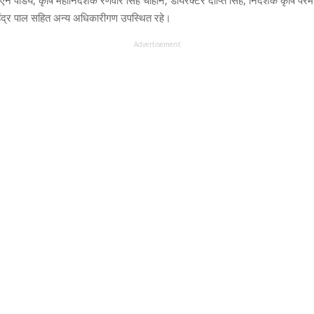
न पांडेय, कृषि महानिदेशक रणवीर सिंह चौहान, डायरेक्टर दीप्ति सिंह, निदेशक कृषि परम
ंद्र पाल सहित अन्य अधिकारीगण उपस्थित रहे।
Advertisement