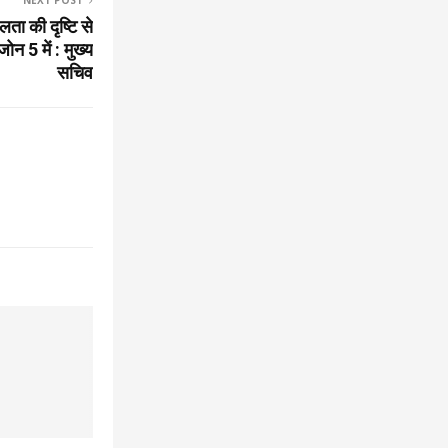
NEXT POST
लता की दृष्टि से
न 5 में : मुख्य
सचिव