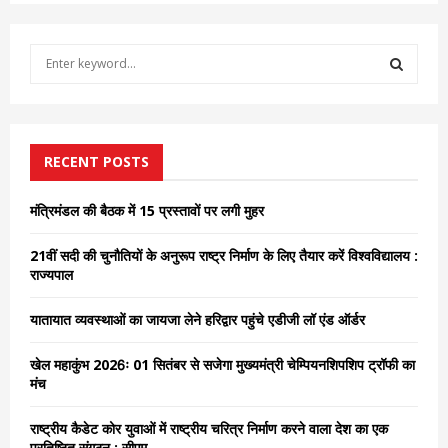
S
e
a
S
r
c
E
h
RECENT POSTS
f
A
o
मंत्रिमंडल की बैठक में 15 प्रस्तावों पर लगी मुहर
r
R
:
21वीं सदी की चुनौतियों के अनुरूप राष्ट्र निर्माण के लिए तैयार करें विश्वविद्यालय :
C
राज्यपाल
H
यातायात व्यवस्थाओं का जायजा लेने हरिद्वार पहुंचे एडीजी लॉ एंड ऑर्डर
खेल महाकुंभ 2026ः 01 सितंबर से सजेगा मुख्यमंत्री चेम्पियनशिपशिप ट्रॉफी का
मंच
राष्ट्रीय कैडेट कोर युवाओं में राष्ट्रीय चरित्र निर्माण करने वाला देश का एक
प्रतिष्ठित संगठन : सीएम