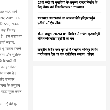
21वीं सदी की चुनौतियों के अनुरूप राष्ट्र निर्माण के
C
लिए तैयार करें विश्वविद्यालय : राज्यपाल
ट राज्य मार्ग
H
ना रूपए 2089.74
यातायात व्यवस्थाओं का जायजा लेने हरिद्वार पहुंचे
एडीजी लॉ एंड ऑर्डर
ज सिस्टम, सड़क
ने कहा कि यह
खेल महाकुंभ 2026ः 01 सितंबर से सजेगा मुख्यमंत्री
र्ग है। इस सड़क के
चेम्पियनशिपशिप ट्रॉफी का मंच
्ती व्यापार,
ाथ भू-कटाव रोकने
राष्ट्रीय कैडेट कोर युवाओं में राष्ट्रीय चरित्र निर्माण
करने वाला देश का एक प्रतिष्ठित संगठन : सीएम
काऊ और सुरक्षित
 विद्यार्थी भी
का हर क्षेत्र
 ठोस कदम है।
राखंड सरकार
 भावना के अनुरूप
 गढ्ढा मुक्त करने
मनाएँ देते हुए