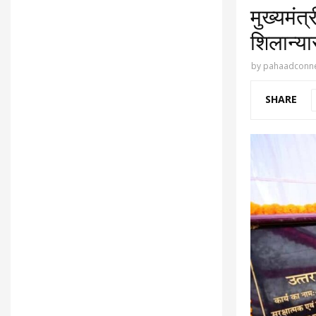
मुख्यमंत्
शिलान्य
by
pahaadconne
SHARE