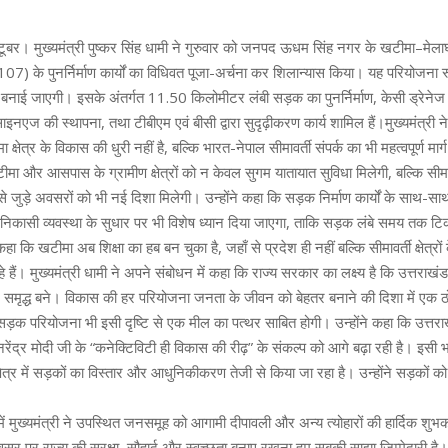
टूबर। मुख्यमंत्री पुष्कर सिंह धामी ने गुरुवार को जनपद ऊधम सिंह नगर के खटीमा–मेलाघा
या 107) के पुनर्निर्माण कार्यों का विधिवत पूजा-अर्चना कर शिलान्यास किया। यह परियोज
नाई जाएगी। इसके अंतर्गत 11.50 किलोमीटर लंबी सड़क का पुनर्निर्माण, केसी ड्रेने
ड साइनएज की स्थापना, तथा टीबीएम एवं बीसी द्वारा सुदृढ़ीकरण कार्य शामिल हैं।मुख्यमंत्री 
्षेत्र के विकास की धुरी नहीं है, बल्कि भारत-नेपाल सीमावर्ती संपर्क का भी महत्वपूर्ण मा
ा और आसपास के ग्रामीण क्षेत्रों को न केवल सुगम यातायात सुविधा मिलेगी, बल्कि सीमावर
से जुड़े अवसरों को भी नई दिशा मिलेगी। उन्होंने कहा कि सड़क निर्माण कार्यों के साथ-स
कासी व्यवस्था के सुधार पर भी विशेष ध्यान दिया जाएगा, ताकि सड़क लंबे समय तक टि
हा कि खटीमा अब शिक्षा का हब बन चुका है, जहाँ से प्रदेश ही नहीं बल्कि सीमावर्ती क्षेत्रों के
रहे हैं। मुख्यमंत्री धामी ने अपने संबोधन में कहा कि राज्य सरकार का लक्ष्य है कि उत्तराखंड 
समृद्ध बने। विकास की हर परियोजना जनता के जीवन को बेहतर बनाने की दिशा में एक
़क परियोजना भी इसी दृष्टि से एक मील का पत्थर साबित होगी। उन्होंने कहा कि उत्त
 नरेंद्र मोदी जी के “कनेक्टिविटी ही विकास की रीढ़” के संकल्प को आगे बढ़ा रही है। इसी
 क्षेत्र में सड़कों का विस्तार और आधुनिकीकरण तेजी से किया जा रहा है। उन्होंने सड़कों को
में मुख्यमंत्री ने उपस्थित जनसमूह को आगामी दीपावली और अन्य त्योहारों की हार्दिक शुभका
अवसर पर राज्य की सुरक्षा, सौहार्द और स्वच्छता बनाए रखना हम सबकी साझा जिम्मेदारी है।