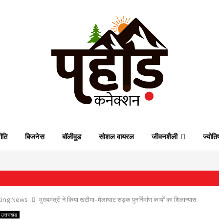
ीति
बिजनेस
बॉलीवुड
सोशल वायरल
जीवनशैली
ज्योति
⇝ मंत
king News
मुख्यमंत्री ने किया खटीमा–मेलाघाट सड़क पुनर्निर्माण कार्यों का शिलान्यास
उत्तराखंड