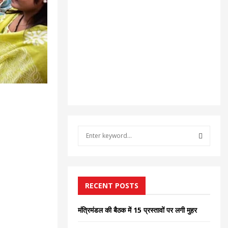
S
e
a
S
r
c
E
h
RECENT POSTS
f
A
o
मंत्रिमंडल की बैठक में 15 प्रस्तावों पर लगी मुहर
r
R
: