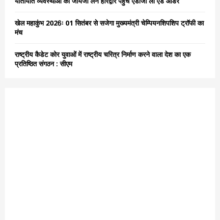
यातायात व्यवस्थाओं का जायजा लेने हरिद्वार पहुंचे एडीजी लॉ एंड ऑर्डर
खेल महाकुंभ 2026ः 01 सितंबर से सजेगा मुख्यमंत्री चेम्पियनशिपशिप ट्रॉफी का
मंच
राष्ट्रीय कैडेट कोर युवाओं में राष्ट्रीय चरित्र निर्माण करने वाला देश का एक
प्रतिष्ठित संगठन : सीएम