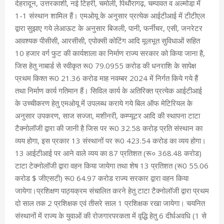
देहरादून, उत्तरकाशी, नई टिहरी, चमोली, पिथौरागढ़, चम्पावत व अल्मोडा़ में
1-1 संस्थान शामिल हैं। एमओयू के अनुसार प्रत्येक आईटीआई में टीटीएल
द्वारा सुझाए गये लेआऊट के अनुसार बिजली, पानी, फर्नीचर, एसी, जनरेटर
आवश्यक पीसीसी, आरसीसी, एपोक्सी कोटिंग आदि मूलभूत सुविधाओं सहित
10 हजार वर्ग फुट की कार्यशाला का निर्माण राज्य सरकार को किया जाना है,
जिस हेतु नाबार्ड से स्वीकृत रू0 79.0955 करोड की धनराशि के सापेक्ष
प्रथम किश्त रू0 21.36 करोड माह नवम्बर 2024 में निर्गत किये गये हैं
तथा निर्माण कार्य गतिमान हैं। सिविल कार्य के अतिरिक्त प्रत्येक आईटीआई
के उच्चीकरण हेतु एमओयू में उपलब्ध कराये गये बिल ऑफ मेटिरियल के
अनुसार उपकरण, साज सज्जा, मशीनरी, कम्प्यूटर आदि की स्थापना टाटा
टैक्नोलॉजी द्वारा की जानी है जिस पर रू0 32.58 करोड़ प्रति संस्थान का
व्यय होगा, इस प्रकार 13 संस्थानों पर रू0 423.54 करोड का व्यय होगा।
13 आईटीआई पर आने वाले व्यय का 87 प्रतिशत (रू० 368.48 करोड)
टाटा टेक्नोलॉजी द्वारा वहन किया जायेगा तथा शेष 13 प्रतिशत (रू0 55.06
करोड $ जीएसटी) रू0 64.97 करोड राज्य सरकार द्वारा वहन किया
जायेगा।प्रशिक्षण पाठ्यक्रम संचालित करने हेतु टाटा टैक्नोलॉजी द्वारा प्रथम
दो साल तक 2 प्रशिक्षक एवं तीसरे साल 1 प्रशिक्षक रखा जायेगा। चयनित
संस्थानों में राज्य के युवाओं की रोजगारपरकता में वृद्धि हेतु 6 दीर्घअवधि (1 से