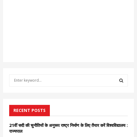
S
e
a
S
r
c
E
h
RECENT POSTS
f
A
o
21वीं सदी की चुनौतियों के अनुरूप राष्ट्र निर्माण के लिए तैयार करें विश्वविद्यालय :
r
R
राज्यपाल
: