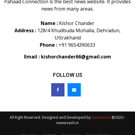
Pahaad Connection is the best news website. It provides
news from many areas.
Name :
Kishor Chander
Address :
128/4 Khudbuda Mohalla, Dehradun,
Uttrakhand
Phone :
+91 9654390633
Email :
kishorchander66@gmail.com
FOLLOW US
All Right Reserved. Designed and Developed by
Newsreach
@2020 -
newsreach.in