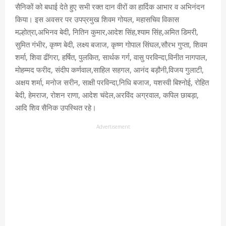
सैनिकों को बधाई देते हुए सभी रक्त दान वीरों का हार्दिक आभार व अभिनंदन
किया। इस अवसर पर उपप्रमुख शिवम गोयल, महासचिव विकास
मल्होत्रा,अभिनव बेदी, नितिन कुमार,आदेश सिंह,श्याम सिंह,अमित डिमरी,
सुमित गंभीर, कृष्ण बेदी, लक्ष्य बजाज, कृष्ण गोपाल सिंघल,सौरभ गुप्ता, शिवम
शर्मा, शिवा ढींगरा, हर्षित, पुलकित, सार्थक गर्ग, वासु परविन्दा,विनीत नागपाल,
मोहम्मद फरीद, संदीप कर्णवाल,साहिल सहगल, आनंद बड़ौनी,विजय गुलाटी,
अक्षय शर्मा, मनोज सरीन, साक्षी परविन्दा,निधि बजाज, यशस्वी बिश्नोई, रोहित
बेदी, हेमराज, रोशन राणा, आदेश चंदेल,अरविंद अग्रवाल, कपिल छाबड़ा,
आदि शिव सैनिक उपस्थित रहे।
Advertisement