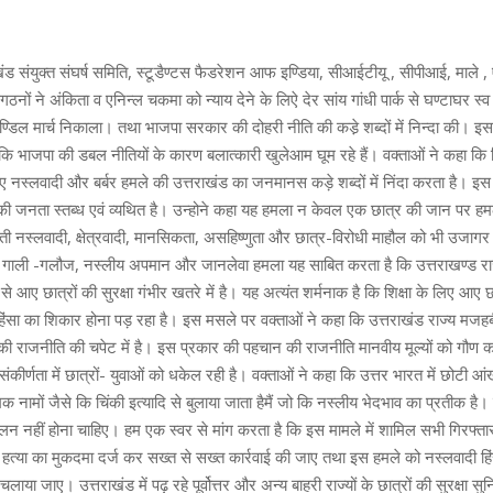
खंड संयुक्त संघर्ष समिति, स्टूडैण्टस फैडरेशन आफ इण्डिया, सीआईटीयू , सीपीआई, माले 
नों ने अंकिता व एनिन्ल चकमा को न्याय देने के लिऐ देर सांय गांधी पार्क से घण्टाघर स्व
ण्डिल मार्च निकाला। तथा भाजपा सरकार की दोहरी नीति की कडे़ शब्दों में निन्दा की।
 कि भाजपा की डबल नीतियों के कारण बलात्कारी खुलेआम घूम रहे हैं। वक्ताओं ने कहा कि त्
ए नस्लवादी और बर्बर हमले की उत्तराखंड का जनमानस कड़े शब्दों में निंदा करता है। इस
्ड की जनता स्तब्ध एवं व्यथित है। उन्होने कहा यह हमला न केवल एक छात्र की जान पर हमल
ढ़ती नस्लवादी, क्षेत्रवादी, मानसिकता, असहिष्णुता और छात्र-विरोधी माहौल को भी उजाग
ाली -गलौज, नस्लीय अपमान और जानलेवा हमला यह साबित करता है कि उत्तराखण्ड राज्य
यों से आए छात्रों की सुरक्षा गंभीर खतरे में है। यह अत्यंत शर्मनाक है कि शिक्षा के लिए आए
ंसा का शिकार होना पड़ रहा है। इस मसले पर वक्ताओं ने कहा कि उत्तराखंड राज्य मजहबी,
ी राजनीति की चपेट में है। इस प्रकार की पहचान की राजनीति मानवीय मूल्यों को गौण 
ीर्णता में छात्रों- युवाओं को धकेल रही है। वक्ताओं ने कहा कि उत्तर भारत में छोटी आंखों
क नामों जैसे कि चिंकी इत्यादि से बुलाया जाता हैमैं जो कि नस्लीय भेदभाव का प्रतीक है
चलन नहीं होना चाहिए। हम एक स्वर से मांग करता है कि इस मामले में शामिल सभी गिरफ्तार 
त्या का मुकदमा दर्ज कर सख्त से सख्त कार्रवाई की जाए तथा इस हमले को नस्लवादी हिंस
चलाया जाए। उत्तराखंड में पढ़ रहे पूर्वोत्तर और अन्य बाहरी राज्यों के छात्रों की सुरक्षा सु