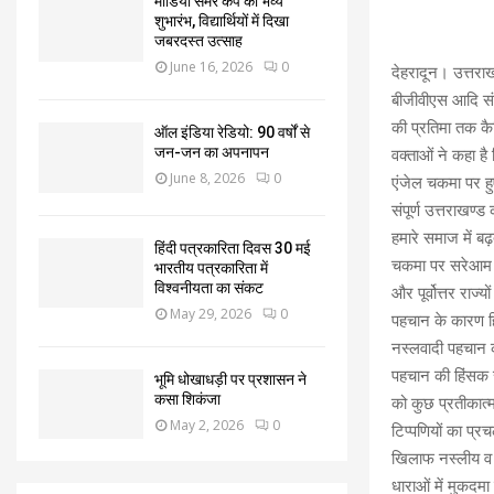
मीडिया समर कैंप का भव्य
शुभारंभ, विद्यार्थियों में दिखा
जबरदस्त उत्साह
June 16, 2026
0
देहरादून। उत्तरा
बीजीवीएस आदि संगठ
की प्रतिमा तक कै
ऑल इंडिया रेडियो: 90 वर्षों से
जन-जन का अपनापन
वक्ताओं ने कहा है
June 8, 2026
0
एंजेल चकमा पर हु
संपूर्ण उत्तराखण
हमारे समाज में ब
हिंदी पत्रकारिता दिवस 30 मई
चकमा पर सरेआम ग
भारतीय पत्रकारिता में
विश्वनीयता का संकट
और पूर्वोत्तर राज्
May 29, 2026
0
पहचान के कारण हि
नस्लवादी पहचान क
पहचान की हिंसक संक
भूमि धोखाधड़ी पर प्रशासन ने
कसा शिकंजा
को कुछ प्रतीकात्म
May 2, 2026
0
टिप्पणियों का प्र
खिलाफ नस्लीय व ह
धाराओं में मुकदमा 