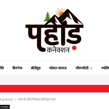
ीति
बिजनेस
बॉलीवुड
सोशल वायरल
जीवनशैली
ज्योति
⇝ रा
ing News
न्याय के लिये निकाला कैण्डिल मार्च
उत्तराखंड