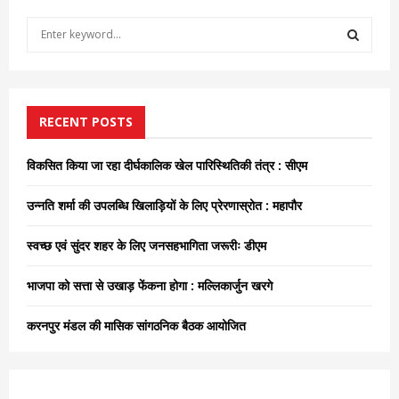
S
e
a
S
r
c
E
h
RECENT POSTS
f
A
o
विकसित किया जा रहा दीर्घकालिक खेल पारिस्थितिकी तंत्र : सीएम
r
R
:
उन्नति शर्मा की उपलब्धि खिलाड़ियों के लिए प्रेरणास्रोत : महापौर
C
स्वच्छ एवं सुंदर शहर के लिए जनसहभागिता जरूरीः डीएम
H
भाजपा को सत्ता से उखाड़ फेंकना होगा : मल्लिकार्जुन खरगे
करनपुर मंडल की मासिक सांगठनिक बैठक आयोजित